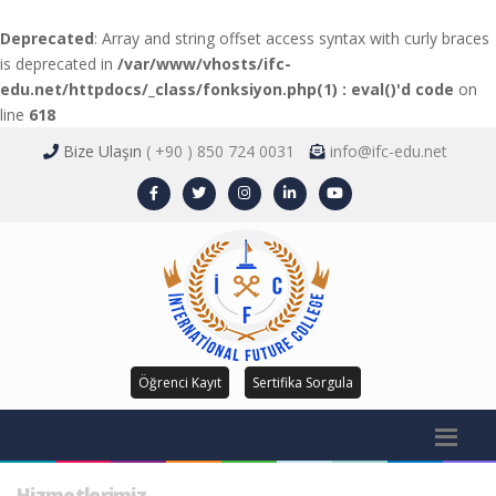
Deprecated
: Array and string offset access syntax with curly braces
is deprecated in
/var/www/vhosts/ifc-
edu.net/httpdocs/_class/fonksiyon.php(1) : eval()'d code
on
line
618
Bize Ulaşın
( +90 ) 850 724 0031
info@ifc-edu.net
Öğrenci Kayıt
Sertifika Sorgula
Hizmetlerimiz